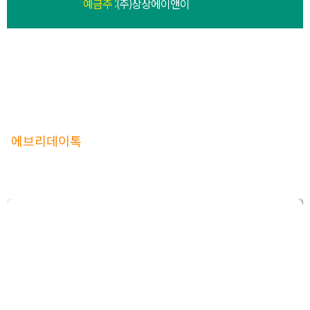
예금주 :
(주)상상에이앤이
발음교정과 토론수업의 절대강자
에브리데이톡
의 모든 강사는 최고의 교육시스템으로 관
리됩니다