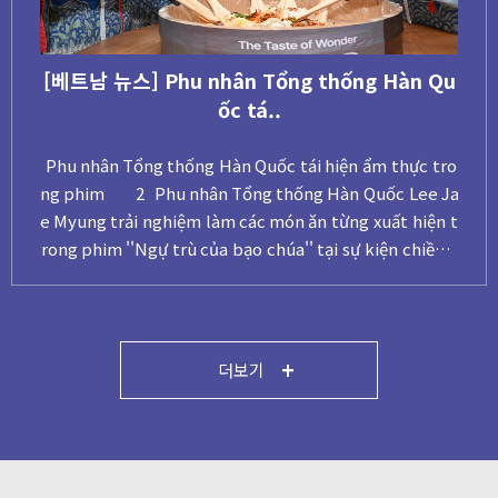
[베트남 뉴스] Phu nhân Tổng thống Hàn Qu
ốc tá..
Phu nhân Tổng thống Hàn Quốc tái hiện ẩm thực tro
ng phim 2 Phu nhân Tổng thống Hàn Quốc Lee Ja
e Myung trải nghiệm làm các món ăn từng xuất hiện t
rong phim ''Ngự trù của bạo chúa'' tại sự kiện chiều 2
3/4. Bà Kim Hae Kyung cùng các đại biểu tham dự Lễ h
ội Văn hóa và Du lịch Hàn Quốc 2026 tại Hà Nội. Hoạt
động thuộ..
더보기