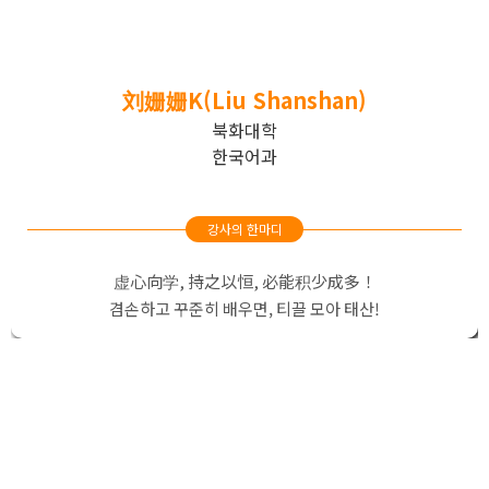
刘姗姗K(Liu Shanshan)
북화대학
한국어과
강사의 한마디
虚心向学, 持之以恒, 必能积少成多！
겸손하고 꾸준히 배우면, 티끌 모아 태산!