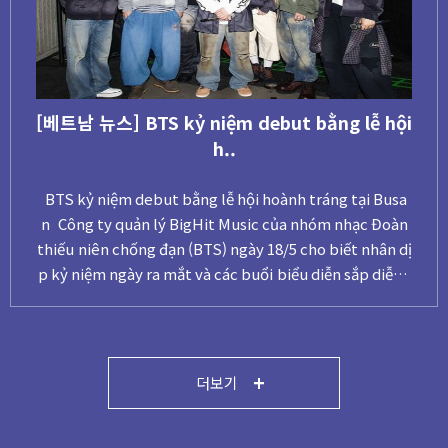
niệm debut bằng lễ hội
[베트남 뉴스] "Tour 
h..
 lễ hội hoành tráng tại Busa
"Tour diễn thế giới c
Hit Music của nhóm nhạc Đoàn
tỷ USD" Công ty giải trí BigHit Music cho biết hãng t
TS) ngày 18/5 cho biết nhân dị
in Reuters (Anh) đánh 
 các buổi biểu diễn sắp diễn r
của nhóm nhạc Đoàn t
và 13/6 tới, BTS sẽ triển khai d
uy mô tương đương với
i các một số địa danh tiêu biể
o nhất mọi thời đại như
ây là lễ hội đô thị quy mô lớn
n nhạc rock huyền tho
ộc tour diễn thế giới của nhó
ổng doanh thu từ tour
더보기
m tại Busan. ..
1,8 