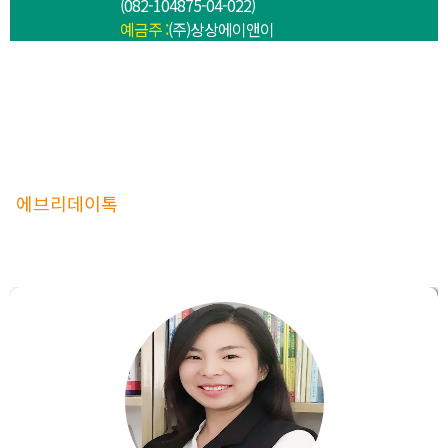
(082-104875-04-022)
예금주 :
(주)상상에이앤이
발음교정과 토론수업의 절대강자
에브리데이톡
의 모든 강사는 최고의 교육시스템으로 관
리됩니다