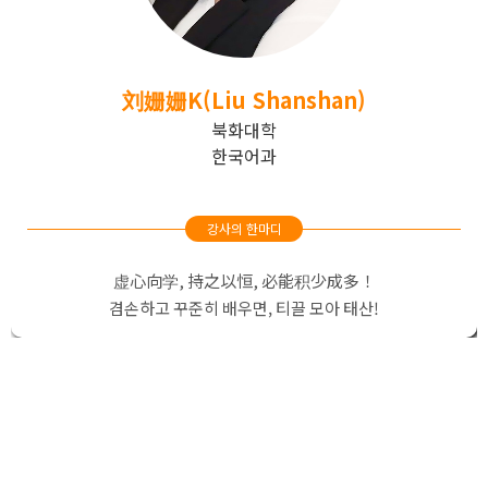
刘姗姗K(Liu Shanshan)
북화대학
한국어과
강사의 한마디
虚心向学, 持之以恒, 必能积少成多！
겸손하고 꾸준히 배우면, 티끌 모아 태산!