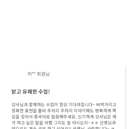
에브리데이톡 수강 후기
실전에서 먹히는 1:1 전화 외국어
에브리데이톡의 15만 회원님들의 솔직후기를 확인하세
요
전** 회원님
매일 아침 모닝콜과 함께!
벅거리고
매일 새벽 5시(중국시간) 저의 지친 몸을 선생님의 밝은
확하게 핵
소리로 모닝콜을 해주시며 시작하는 중국어 수업이 저
사님은 제
는 너무나 감사합니다. 가끔, 잠이 들깨거나 주독이 채
선생님과
지 않아서 횡설수설할 때도 정확한 발음과 열정으로 
~ ㅋ..
주심이 중국어 뿐 아닌 하루일과도 즐겁게 맞이할 수 