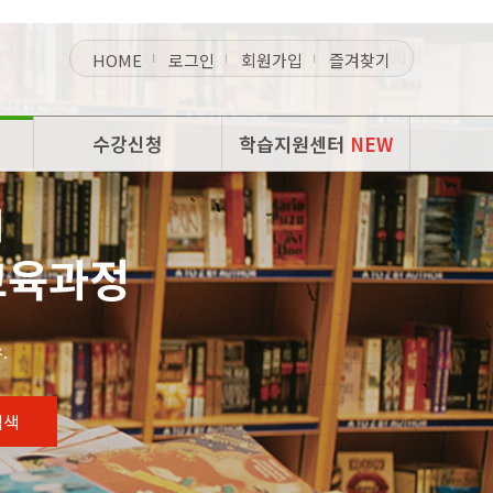
HOME
로그인
회원가입
즐겨찾기
수강신청
학습지원센터
NEW
위
교육과정
.
검색