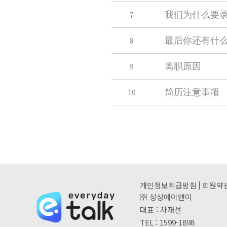
7
我们为什么要
8
最后你还有什
9
离职原因
10
简历注意事项
|
개인정보취급방침
회원약
㈜ 상상에이앤이
대표 : 차재선
TEL : 1599-1898