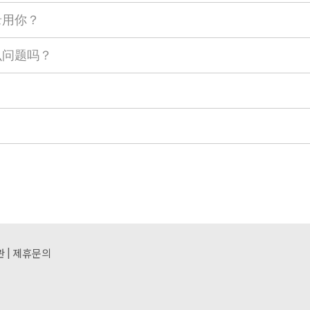
录用你？
么问题吗？
|
관
제휴문의