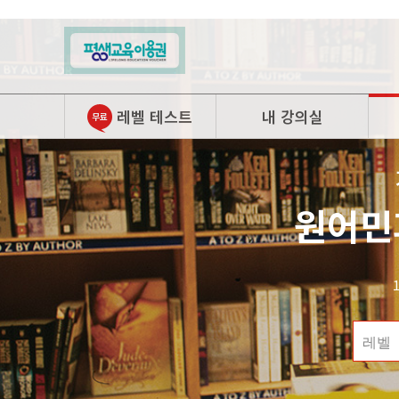
레벨 테스트
내 강의실
원어민
레벨