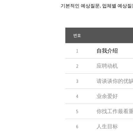
기본적인 예상질문
,
업체별 예상질
번호
1
自我介绍
2
应聘动机
3
请谈谈你的优
4
业余爱好
5
你找工作最看
6
人生目标