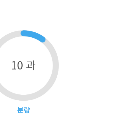
10 과
분량